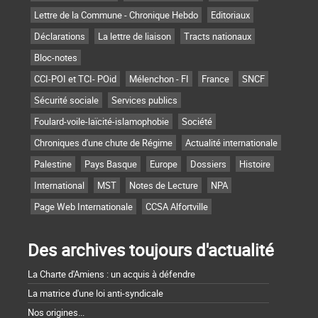
Lettre de la Commune - Chronique Hebdo
Editoriaux
Déclarations
La lettre de liaison
Tracts nationaux
Bloc-notes
CCI-POI et TCI- POid
Mélenchon - FI
France
SNCF
Sécurité sociale
Services publics
Foulard-voile-laïcité-islamophobie
Société
Chroniques d'une chute de Régime
Actualité internationale
Palestine
Pays Basque
Europe
Dossiers
Histoire
International
MST
Notes de Lecture
NPA
Page Web Internationale
CCSA Alfortville
Des archives toujours d'actualité
La Charte d'Amiens : un acquis à défendre
La matrice d'une loi anti-syndicale
Nos origines...