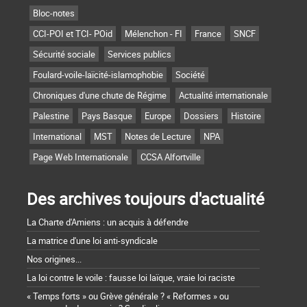
Bloc-notes
CCI-POI et TCI- POid
Mélenchon - FI
France
SNCF
Sécurité sociale
Services publics
Foulard-voile-laïcité-islamophobie
Société
Chroniques d'une chute de Régime
Actualité internationale
Palestine
Pays Basque
Europe
Dossiers
Histoire
International
MST
Notes de Lecture
NPA
Page Web Internationale
CCSA Alfortville
Des archives toujours d'actualité
La Charte d'Amiens : un acquis à défendre
La matrice d'une loi anti-syndicale
Nos origines...
La loi contre le voile : fausse loi laïque, vraie loi raciste
« Temps forts » ou Grève générale ? « Reformes » ou