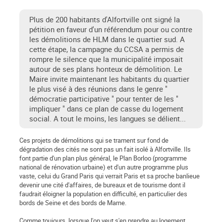
Plus de 200 habitants d'Alfortville ont signé la
pétition en faveur d'un référendum pour ou contre
les démolitions de HLM dans le quartier sud. A
cette étape, la campagne du CCSA a permis de
rompre le silence que la municipalité imposait
autour de ses plans honteux de démolition. Le
Maire invite maintenant les habitants du quartier
le plus visé à des réunions dans le genre "
démocratie participative " pour tenter de les "
impliquer " dans ce plan de casse du logement
social. A tout le moins, les langues se délient...
Ces projets de démolitions qui se trament sur fond de
dégradation des cités ne sont pas un fait isolé à Alfortville. Ils
font partie d'un plan plus général, le Plan Borloo (programme
national de rénovation urbaine) et d'un autre programme plus
vaste, celui du Grand Paris qui verrait Paris et sa proche banlieue
devenir une cité d'affaires, de bureaux et de tourisme dont il
faudrait éloigner la population en difficulté, en particulier des
bords de Seine et des bords de Marne.
Comme toujours, lorsque l'on veut s'en prendre au logement