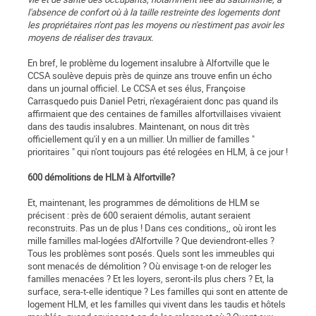
l'absence de confort où à la taille restreinte des logements dont
les propriétaires n'ont pas les moyens ou n'estiment pas avoir les
moyens de réaliser des travaux.
En bref, le problème du logement insalubre à Alfortville que le
CCSA soulève depuis près de quinze ans trouve enfin un écho
dans un journal officiel. Le CCSA et ses élus, Françoise
Carrasquedo puis Daniel Petri, n'exagéraient donc pas quand ils
affirmaient que des centaines de familles alfortvillaises vivaient
dans des taudis insalubres. Maintenant, on nous dit très
officiellement qu'il y en a un millier. Un millier de familles "
prioritaires " qui n'ont toujours pas été relogées en HLM, à ce jour !
600 démolitions de HLM à Alfortville?
Et, maintenant, les programmes de démolitions de HLM se
précisent : près de 600 seraient démolis, autant seraient
reconstruits. Pas un de plus ! Dans ces conditions,, où iront les
mille familles mal-logées d'Alfortville ? Que deviendront-elles ?
Tous les problèmes sont posés. Quels sont les immeubles qui
sont menacés de démolition ? Où envisage t-on de reloger les
familles menacées ? Et les loyers, seront-ils plus chers ? Et, la
surface, sera-t-elle identique ? Les familles qui sont en attente de
logement HLM, et les familles qui vivent dans les taudis et hôtels