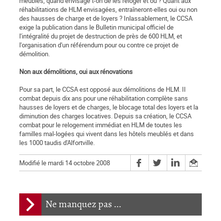
meublés, quand envisage t-on de les reloger et où ? Quant aux
réhabilitations de HLM envisagées, entraîneront-elles oui ou non
des hausses de charge et de loyers ? Inlassablement, le CCSA
exige la publication dans le Bulletin municipal officiel de
l'intégralité du projet de destruction de près de 600 HLM, et
l'organisation d'un référendum pour ou contre ce projet de
démolition.
Non aux démolitions, oui aux rénovations
Pour sa part, le CCSA est opposé aux démolitions de HLM. Il
combat depuis dix ans pour une réhabilitation complète sans
hausses de loyers et de charges, le blocage total des loyers et la
diminution des charges locatives. Depuis sa création, le CCSA
combat pour le relogement immédiat en HLM de toutes les
familles mal-logées qui vivent dans les hôtels meublés et dans
les 1000 taudis d'Alfortville.
Modifié le mardi 14 octobre 2008
Ne manquez pas ...