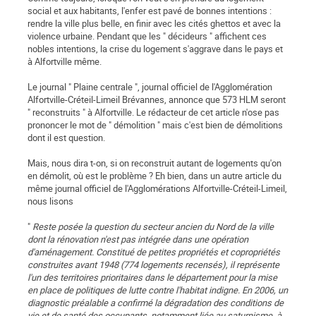
social et aux habitants, l'enfer est pavé de bonnes intentions :
rendre la ville plus belle, en finir avec les cités ghettos et avec la
violence urbaine. Pendant que les " décideurs " affichent ces
nobles intentions, la crise du logement s'aggrave dans le pays et
à Alfortville même.
Le journal " Plaine centrale ", journal officiel de l'Agglomération
Alfortville-Créteil-Limeil Brévannes, annonce que 573 HLM seront
" reconstruits " à Alfortville. Le rédacteur de cet article n'ose pas
prononcer le mot de " démolition " mais c'est bien de démolitions
dont il est question.
Mais, nous dira t-on, si on reconstruit autant de logements qu'on
en démolit, où est le problème ? Eh bien, dans un autre article du
même journal officiel de l'Agglomérations Alfortville-Créteil-Limeil,
nous lisons
"
Reste posée la question du secteur ancien du Nord de la ville
dont la rénovation n'est pas intégrée dans une opération
d'aménagement. Constitué de petites propriétés et copropriétés
construites avant 1948 (774 logements recensés), il représente
l'un des territoires prioritaires dans le département pour la mise
en place de politiques de lutte contre l'habitat indigne. En 2006, un
diagnostic préalable a confirmé la dégradation des conditions de
vie et de santé des occupants, notamment liée au saturnisme, à