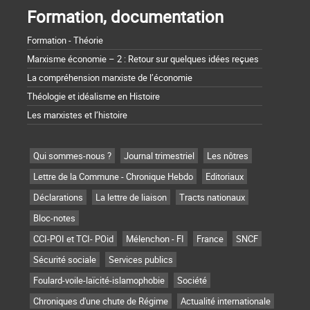
Formation, documentation
Formation - Théorie
Marxisme économie – 2 : Retour sur quelques idées reçues
La compréhension marxiste de l’économie
Théologie et idéalisme en Histoire
Les marxistes et l’histoire
Qui sommes-nous ?
Journal trimestriel
Les nôtres
Lettre de la Commune - Chronique Hebdo
Editoriaux
Déclarations
La lettre de liaison
Tracts nationaux
Bloc-notes
CCI-POI et TCI- POid
Mélenchon - FI
France
SNCF
Sécurité sociale
Services publics
Foulard-voile-laïcité-islamophobie
Société
Chroniques d'une chute de Régime
Actualité internationale