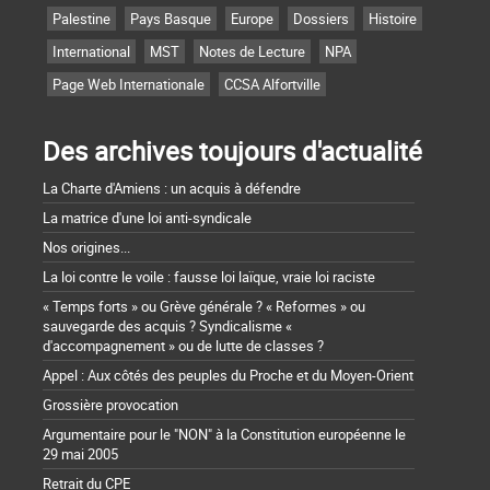
Palestine
Pays Basque
Europe
Dossiers
Histoire
International
MST
Notes de Lecture
NPA
Page Web Internationale
CCSA Alfortville
Des archives toujours d'actualité
La Charte d'Amiens : un acquis à défendre
La matrice d'une loi anti-syndicale
Nos origines...
La loi contre le voile : fausse loi laïque, vraie loi raciste
« Temps forts » ou Grève générale ? « Reformes » ou
sauvegarde des acquis ? Syndicalisme «
d'accompagnement » ou de lutte de classes ?
Appel : Aux côtés des peuples du Proche et du Moyen-Orient
Grossière provocation
Argumentaire pour le "NON" à la Constitution européenne le
29 mai 2005
Retrait du CPE