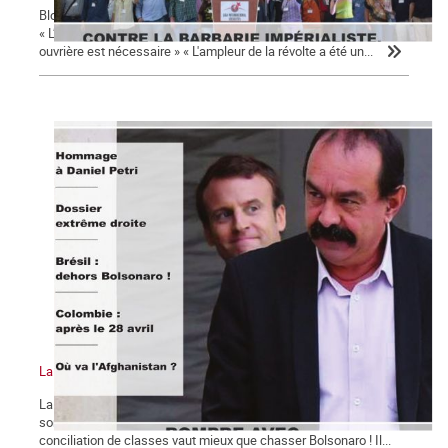
Bloc-notes la Commune n°130 17 octobre 1961 : un crime d'État !
« L’irruption d’un mouvement de masse mené par la classe
ouvrière est nécessaire » « L'ampleur de la révolte a été un...
La Commune n°129
La chute de Kaboul : où va l’Afghanistan ? « Dehors Duque et tout
son gouvernement ! ». Pour le Parti des Travailleurs et Lula, la
conciliation de classes vaut mieux que chasser Bolsonaro ! Il...