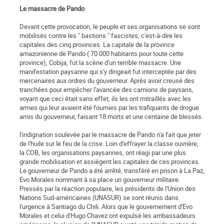
Le massacre de Pando
Devant cette provocation, le peuple et ses organisations se sont
mobilisés contre les " bastions " fascistes, c'est-à-dire les
capitales des cinq provinces. La capitale de la province
amazonienne de Pando ( 70 000 habitants pour toute cette
province), Cobija, fut la scène d'un terrible massacre. Une
manifestation paysanne qui s'y dirigeait fut interceptée par des
mercenaires aux ordres du gouverneur. Après avoir creusé des
tranchées pour empêcher l'avancée des camions de paysans,
voyant que ceci était sans effet, ils les ont mitraillés avec les
armes qui leur avaient été fournies par les trafiquants de drogue
amis du gouverneur, faisant 18 morts et une centaine de blessés.
l'indignation soulevée par le massacre de Pando n'a fait que jeter
de l'huile sur le feu de la crise. Loin d'effrayer la classe ouvrière,
la COB, les organisations paysannes, ont réagi par une plus
grande mobilisation et assiègent les capitales de ces provinces.
Le gouverneur de Pando a été arrêté, transféré en prison à La Paz,
Evo Morales nommant à sa place un gouverneur militaire.
Pressés par la réaction populaire, les présidents de l'Union des
Nations Sud-américaines (UNASUR) se sont réunis dans
l'urgence à Santiago du Chili. Alors que le gouvernement d'Evo
Morales et celui d'Hugo Chavez ont expulsé les ambassadeurs