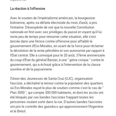
La réaction à l'offensive
Avec le soutien de l'impérialisme américain, la bourgeoisie
bolivienne, après sa défaite électorale du mois d'août, a pris
l'initiative. Désespérée de voir que la nouvelle Constitution
nationale en finit avec ses privilèges du passé et voyant qu'il lui
reste peu de temps pour retourner cette situation, elle s'est
lancée dans une féroce contre-offensive pour affaiblir le
gouvernement d'Evo Morales, en usant de la force pour réclamer
la dévolution de la rente pétrolière et son autonomie par rapport à
l'Etat central. Elle a convoqué pour le 20 août, 37ème anniversaire
du coup d'Etat du général Banzer, à une " grève civique " contre le
gouvernement, qui a échoué grâce à l'intervention de la classe
ouvrière et de la paysannerie.
l'Union des Jeunesses de Santa Cruz (UJC), organisation
fasciste, a déchaîné la terreur contre la population des quartiers
où Evo Morales reçoit le plus de soutien comme c'est le cas de "
Plan 3000 ", qui compte 300 000 habitants, et dont les accès ont
été bloqués par ces bandes fascistes frappant toutes les
personnes voulant sortir dans la rue. D'autres bandes fascistes
ont pris le contrôle des gazoducs qui approvisionnent l'Argentine
et le Brésil.