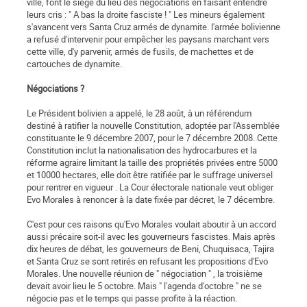
ville, font le siège du lieu des négociations en faisant entendre
leurs cris : " A bas la droite fasciste ! " Les mineurs également
s'avancent vers Santa Cruz armés de dynamite. l'armée bolivienne
a refusé d'intervenir pour empêcher les paysans marchant vers
cette ville, d'y parvenir, armés de fusils, de machettes et de
cartouches de dynamite.
Négociations ?
Le Président bolivien a appelé, le 28 août, à un référendum
destiné à ratifier la nouvelle Constitution, adoptée par l'Assemblée
constituante le 9 décembre 2007, pour le 7 décembre 2008. Cette
Constitution inclut la nationalisation des hydrocarbures et la
réforme agraire limitant la taille des propriétés privées entre 5000
et 10000 hectares, elle doit être ratifiée par le suffrage universel
pour rentrer en vigueur . La Cour électorale nationale veut obliger
Evo Morales à renoncer à la date fixée par décret, le 7 décembre.
C'est pour ces raisons qu'Evo Morales voulait aboutir à un accord
aussi précaire soit-il avec les gouverneurs fascistes. Mais après
dix heures de débat, les gouverneurs de Beni, Chuquisaca, Tajira
et Santa Cruz se sont retirés en refusant les propositions d'Evo
Morales. Une nouvelle réunion de " négociation " , la troisième
devait avoir lieu le 5 octobre. Mais " l'agenda d'octobre " ne se
négocie pas et le temps qui passe profite à la réaction.