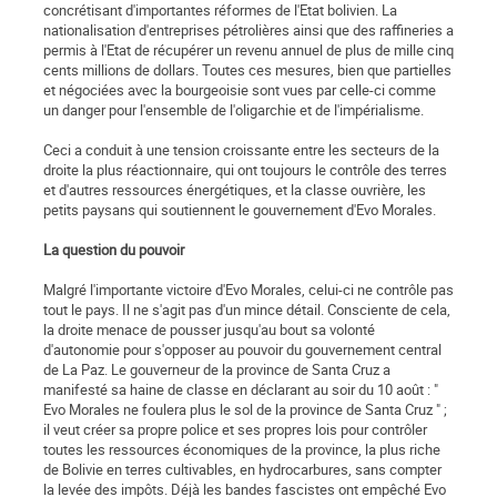
concrétisant d'importantes réformes de l'Etat bolivien. La
nationalisation d'entreprises pétrolières ainsi que des raffineries a
permis à l'Etat de récupérer un revenu annuel de plus de mille cinq
cents millions de dollars. Toutes ces mesures, bien que partielles
et négociées avec la bourgeoisie sont vues par celle-ci comme
un danger pour l'ensemble de l'oligarchie et de l'impérialisme.
Ceci a conduit à une tension croissante entre les secteurs de la
droite la plus réactionnaire, qui ont toujours le contrôle des terres
et d'autres ressources énergétiques, et la classe ouvrière, les
petits paysans qui soutiennent le gouvernement d'Evo Morales.
La question du pouvoir
Malgré l'importante victoire d'Evo Morales, celui-ci ne contrôle pas
tout le pays. Il ne s'agit pas d'un mince détail. Consciente de cela,
la droite menace de pousser jusqu'au bout sa volonté
d'autonomie pour s'opposer au pouvoir du gouvernement central
de La Paz. Le gouverneur de la province de Santa Cruz a
manifesté sa haine de classe en déclarant au soir du 10 août : "
Evo Morales ne foulera plus le sol de la province de Santa Cruz " ;
il veut créer sa propre police et ses propres lois pour contrôler
toutes les ressources économiques de la province, la plus riche
de Bolivie en terres cultivables, en hydrocarbures, sans compter
la levée des impôts. Déjà les bandes fascistes ont empêché Evo