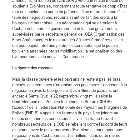
américains, la réunion de l'UNASUR a voté une timide motion de
soutien à Evo Morales, condamnant toute tentative de coup d'Etat
tout en appelant les partis en présence à se mettre d'accord à la
table des négociations, reconnaissant de fait des droits à la
bourgeoisie putschiste. Les négociations qui se déroulent à
Cochabamba entre le gouvernement et les huit gouverneurs,
supervisées par le secrétaire général de l'OEA (Organisation des
Etats Américains) et le ministre des Affaires étrangères chilien
ont pour objectif de faire perdre les conquêtes que le peuple
bolivien a arrachées par sa mobilisation : la nationalisation des
hydrocarbures et la nouvelle Constitution.
La riposte des masses
Mais la classe ouvrière et les paysans ne restent pas les bras
croisés, des centaines d'organisations populaires s'opposent à la
négociation avec la bourgeoisie. Des milliers de paysans ont
encerclé Santa Cruz, le 22 septembre, vingt mille selon la
Confédération des Peuples Indigènes de Bolivie (CIDOB).
l'Exécutif de la Fédération Nationale des Paysannes Indigènes de
Bolivie (FNPIB) a appelé les femmes du pays à se joindre au
blocus des chemins conduisant à la ville de Santa Cruz. De
nombreux secteurs de la COB se rebellent contre l'accord de leurs
dirigeants avec le gouvernement d'Evo Morales par rapport aux
négociations de Cochabamba. Des milliers, dans cette même