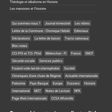
Théologie et idéalisme en Histoire
Les marxistes et l’histoire
Qui sommes-nous ?
Journal trimestriel
Les nôtres
Lettre de la Commune - Chronique Hebdo
Editoriaux
Déclarations
La lettre de liaison
Tracts nationaux
Bloc-notes
CCI-POI et TCI- POid
Mélenchon - FI
France
SNCF
Sécurité sociale
Services publics
Foulard-voile-laïcité-islamophobie
Société
Chroniques d'une chute de Régime
Actualité internationale
Palestine
Pays Basque
Europe
Dossiers
Histoire
International
MST
Notes de Lecture
NPA
Page Web Internationale
CCSA Alfortville