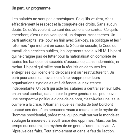
Un parti, un programme.
Les salariés ne sont pas amnésiques. Ce qu'ils veulent, c'est
effectivement le respect et la conquête des droits. Sans aucun
doute. Ce qu'ils veulent, ce sont des actions concrètes. Ce qu'ils
cherchent, c'est un nouveau parti, un drapeau sans taches. Un
parti anticapitaliste, pour en finir avec Sarkozy, sa politique et les "
réformes " qui mettent en cause la Sécurité sociale, le Code du
travail, des services publics, les logements sociaux HLM. Un parti
qui ne craigne pas de lutter pour la nationalisation complète de
toutes les banques et sociétés d'assurance, sans indemnités, ni
rachat. Un parti qui milite pour la réquisition de toutes les
entreprises qui licencient, délocalisent ou " restructurent ". Un
parti pour aider les travailleurs à se réapproprier leurs
organisations syndicales et à défendre leur existence
indépendante. Un parti qui aide les salariés à centraliser leur lutte,
en un seul combat, dans et par la grève générale qui peut ouvrir
une perspective politique digne de ce nom, c'est-à-dire une issue
ouvrière à la crise. l'Obamania que les media de tout bord ont
suscité ces dernières semaines visait à ressusciter le mythe de
l'homme providentiel, prédestiné, qui pourrait sauver le monde et
soulager la misère et la souffrance des opprimés. Mais, par les
temps qui courent, les mythes de ce genre s'usent bien vite. A
l'épreuve des faits. Tout simplement et dans le feu de l'action.