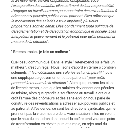
le 24 novembre. Devant l'inquiétude, l'indignation, voire
l'exaspération des salariés, elles estiment de leur responsabilité
d'engager un travail commun pour construire des revendications à
adresser aux pouvoirs publics et au patronat. Elles affirment que
la mobilisation des salariés est un impératif, plusieurs
propositions sont en débat. Elles condamnent toute politique de
déréglementation et de dérégulation économique et sociale. Elles
interpellent le gouvernement et le patronat pour qu'ils prennent la
mesure de la situation
".
" Retenez-moi ou je fais un malheur "
Quel beau communiqué. Dans le style " retenez-moi ou je fais un
malheur ", c'est un régal. Nous lisons d'abord en terme ô combien
solennels : "
la mobilisation des salariés est un impératif
", puis
une supplique au gouvernement et au patronat "
pour qu'ils
prennent la mesure de la situation
". Alors que pleuvent les plans
de licenciements, alors que les salaires deviennent des pécules
de misère, alors que grandit la souffrance au travail, alors que
croît l'armée des chômeurs et des sans-abri, on nous parle de
construire des revendications à adresser aux pouvoirs publics et
au patronat. A l'évidence, ce sont les directions syndicales qui ne
prennent pas la vraie mesure de la vraie situation. Elles ne voient
que le haut du chaudron dans lequel la colère tend vers son point
de transformation en révolte pure et simple, en rejet total du