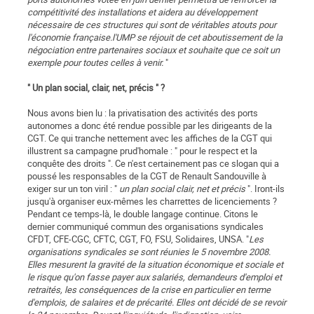
compétitivité des installations et aidera au développement
nécessaire de ces structures qui sont de véritables atouts pour
l'économie française.l'UMP se réjouit de cet aboutissement de la
négociation entre partenaires sociaux et souhaite que ce soit un
exemple pour toutes celles à venir.
"
" Un plan social, clair, net, précis " ?
Nous avons bien lu : la privatisation des activités des ports
autonomes a donc été rendue possible par les dirigeants de la
CGT. Ce qui tranche nettement avec les affiches de la CGT qui
illustrent sa campagne prud'homale : " pour le respect et la
conquête des droits ". Ce n'est certainement pas ce slogan qui a
poussé les responsables de la CGT de Renault Sandouville à
exiger sur un ton viril : "
un plan social clair, net et précis
". Iront-ils
jusqu'à organiser eux-mêmes les charrettes de licenciements ?
Pendant ce temps-là, le double langage continue. Citons le
dernier communiqué commun des organisations syndicales
CFDT, CFE-CGC, CFTC, CGT, FO, FSU, Solidaires, UNSA. "
Les
organisations syndicales se sont réunies le 5 novembre 2008.
Elles mesurent la gravité de la situation économique et sociale et
le risque qu'on fasse payer aux salariés, demandeurs d'emploi et
retraités, les conséquences de la crise en particulier en terme
d'emplois, de salaires et de précarité. Elles ont décidé de se revoir