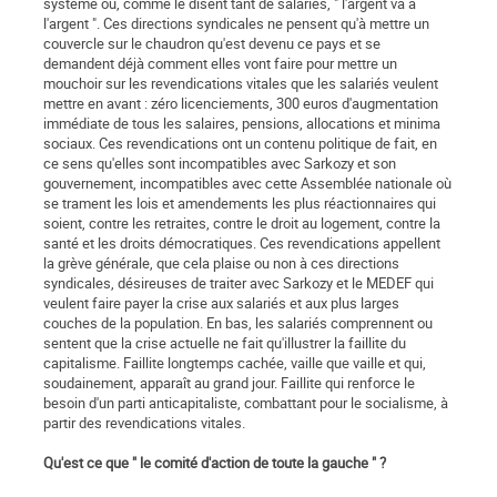
système où, comme le disent tant de salariés, " l'argent va à
l'argent ". Ces directions syndicales ne pensent qu'à mettre un
couvercle sur le chaudron qu'est devenu ce pays et se
demandent déjà comment elles vont faire pour mettre un
mouchoir sur les revendications vitales que les salariés veulent
mettre en avant : zéro licenciements, 300 euros d'augmentation
immédiate de tous les salaires, pensions, allocations et minima
sociaux. Ces revendications ont un contenu politique de fait, en
ce sens qu'elles sont incompatibles avec Sarkozy et son
gouvernement, incompatibles avec cette Assemblée nationale où
se trament les lois et amendements les plus réactionnaires qui
soient, contre les retraites, contre le droit au logement, contre la
santé et les droits démocratiques. Ces revendications appellent
la grève générale, que cela plaise ou non à ces directions
syndicales, désireuses de traiter avec Sarkozy et le MEDEF qui
veulent faire payer la crise aux salariés et aux plus larges
couches de la population. En bas, les salariés comprennent ou
sentent que la crise actuelle ne fait qu'illustrer la faillite du
capitalisme. Faillite longtemps cachée, vaille que vaille et qui,
soudainement, apparaît au grand jour. Faillite qui renforce le
besoin d'un parti anticapitaliste, combattant pour le socialisme, à
partir des revendications vitales.
Qu'est ce que " le comité d'action de toute la gauche " ?