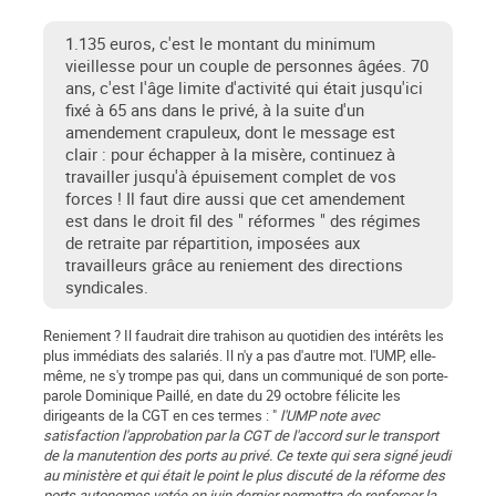
1.135 euros, c'est le montant du minimum
vieillesse pour un couple de personnes âgées. 70
ans, c'est l'âge limite d'activité qui était jusqu'ici
fixé à 65 ans dans le privé, à la suite d'un
amendement crapuleux, dont le message est
clair : pour échapper à la misère, continuez à
travailler jusqu'à épuisement complet de vos
forces ! Il faut dire aussi que cet amendement
est dans le droit fil des " réformes " des régimes
de retraite par répartition, imposées aux
travailleurs grâce au reniement des directions
syndicales.
Reniement ? Il faudrait dire trahison au quotidien des intérêts les
plus immédiats des salariés. Il n'y a pas d'autre mot. l'UMP, elle-
même, ne s'y trompe pas qui, dans un communiqué de son porte-
parole Dominique Paillé, en date du 29 octobre félicite les
dirigeants de la CGT en ces termes : "
l'UMP note avec
satisfaction l'approbation par la CGT de l'accord sur le transport
de la manutention des ports au privé. Ce texte qui sera signé jeudi
au ministère et qui était le point le plus discuté de la réforme des
ports autonomes votée en juin dernier permettra de renforcer la