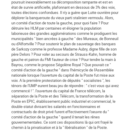
poursuit inexorablement sa décomposition rampante et est en
état de survie artificielle, plafonnant en dessous de 3% des voix,
toutes élections confondues. Il n'y a guère que Lutte ouvrière pour
déplorer la banqueroute du vieux parti stalinien vermoulu. Alors,
un comité d'action de toute la gauche, pour quoi faire ? Pour
détruire les HLM par centaines et éloigner la population
laborieuse des grandes agglomérations comme le prodiguent les
municipalités " bien ancrées à gauche " des Mureaux, de Bonneuil
ou d'Alfortville ? Pour soutenir le plan de sauvetage des banques
de Sarkozy comme le professe Madame Aubry, digne fille de son
père Delors ? Pour voler au secours de Strauss-Kahn, homme de
gauche et patron du FMI fauteur de crise ? Pour tendre la main à
Bayrou, comme le propose Ségolène Royal ? Que pouvait ce "
comité d'action de la gauche " dans l'hémicycle de l'Assemblée
nationale lorsque l'ouverture du capital de la Poste fut mise aux
voix. A la première protestation de députés " socialistes ", les
ténors de l'UMP eurent beau jeu de répondre : " c'est vous qui avez
commencé ! ". l'ouverture du capital de France télécom, la
séparation de la Poste et des Télécom, la transformation de la
Poste en EPIC, établissement public industriel et commercial, le
double-statut divisant les salariés en fonctionnaires et
contractuels de droit privé furent effectivement l'oeuvre du "
comité d'action de la gauche " quand il tenait les rênes
gouvernementales. Ce sont ces dispositions là qui ont frayé le
chemin à la privatisation et à la " libéralisation " de la Poste.