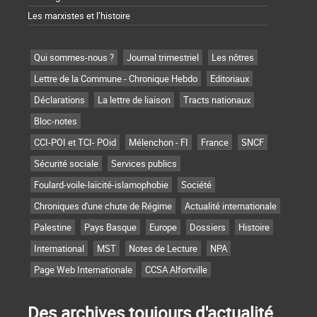
Les marxistes et l’histoire
Qui sommes-nous ?
Journal trimestriel
Les nôtres
Lettre de la Commune - Chronique Hebdo
Editoriaux
Déclarations
La lettre de liaison
Tracts nationaux
Bloc-notes
CCI-POI et TCI- POid
Mélenchon - FI
France
SNCF
Sécurité sociale
Services publics
Foulard-voile-laïcité-islamophobie
Société
Chroniques d'une chute de Régime
Actualité internationale
Palestine
Pays Basque
Europe
Dossiers
Histoire
International
MST
Notes de Lecture
NPA
Page Web Internationale
CCSA Alfortville
Des archives toujours d'actualité