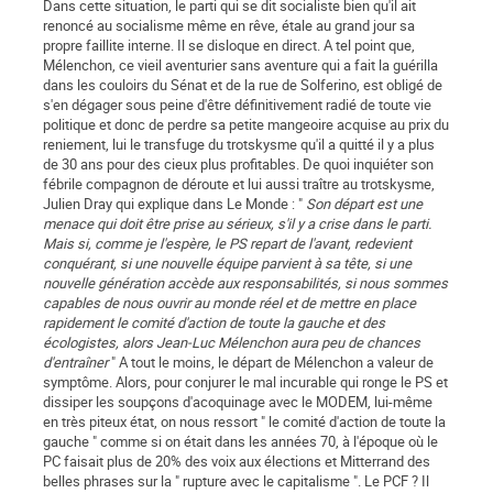
Dans cette situation, le parti qui se dit socialiste bien qu'il ait
renoncé au socialisme même en rêve, étale au grand jour sa
propre faillite interne. Il se disloque en direct. A tel point que,
Mélenchon, ce vieil aventurier sans aventure qui a fait la guérilla
dans les couloirs du Sénat et de la rue de Solferino, est obligé de
s'en dégager sous peine d'être définitivement radié de toute vie
politique et donc de perdre sa petite mangeoire acquise au prix du
reniement, lui le transfuge du trotskysme qu'il a quitté il y a plus
de 30 ans pour des cieux plus profitables. De quoi inquiéter son
fébrile compagnon de déroute et lui aussi traître au trotskysme,
Julien Dray qui explique dans Le Monde : "
Son départ est une
menace qui doit être prise au sérieux, s'il y a crise dans le parti.
Mais si, comme je l'espère, le PS repart de l'avant, redevient
conquérant, si une nouvelle équipe parvient à sa tête, si une
nouvelle génération accède aux responsabilités, si nous sommes
capables de nous ouvrir au monde réel et de mettre en place
rapidement le comité d'action de toute la gauche et des
écologistes, alors Jean-Luc Mélenchon aura peu de chances
d'entraîner
" A tout le moins, le départ de Mélenchon a valeur de
symptôme. Alors, pour conjurer le mal incurable qui ronge le PS et
dissiper les soupçons d'acoquinage avec le MODEM, lui-même
en très piteux état, on nous ressort " le comité d'action de toute la
gauche " comme si on était dans les années 70, à l'époque où le
PC faisait plus de 20% des voix aux élections et Mitterrand des
belles phrases sur la " rupture avec le capitalisme ". Le PCF ? Il